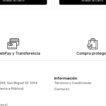
Añadir al carro
Añadir al carro
ebPay y Transferencia
Compra protegi
Información
68, San Miguel Of. 1204
Términos y Condiciones
Venta a Público)
Contacto
os.cl