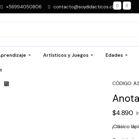
+56994050806
contacto@soydidacticos.cl
Aprendizaje
Artísticos y Juegos
Edades
e
CÓDIGO
A
Anota
$4.890
I
¡Clásico lá