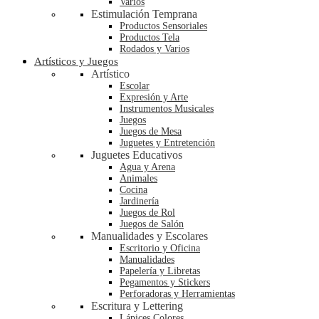
Varios
Estimulación Temprana
Productos Sensoriales
Productos Tela
Rodados y Varios
Artísticos y Juegos
Artístico
Escolar
Expresión y Arte
Instrumentos Musicales
Juegos
Juegos de Mesa
Juguetes y Entretención
Juguetes Educativos
Agua y Arena
Animales
Cocina
Jardinería
Juegos de Rol
Juegos de Salón
Manualidades y Escolares
Escritorio y Oficina
Manualidades
Papelería y Libretas
Pegamentos y Stickers
Perforadoras y Herramientas
Escritura y Lettering
Lápices Colores