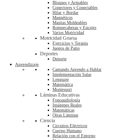
Bloques y Armables
Conectores y Conectables
Hilar y Bordar
Magnéticos
Masitas Moldeables
Rompecabezas y Encajes
Varios Motricidad
Motricidad Gruesa
Ejercicios y Terapia
Juegos de Patio
Deportes
Deporte
Aprendizaje
Cantando Aprendo a Hablar
Implementación Salas
Lenguaje
Matemática
Montessori
Láminas Educativas
Fonoaudiología
Imágenes Reales
Matemáticas
Otras Láminas
Ciencia
Circuitos Eléctricos
Cuerpo Humano
Relación con el Entorno