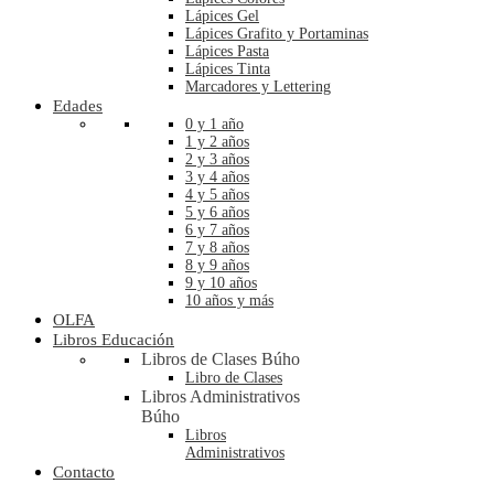
Lápices Gel
Lápices Grafito y Portaminas
Lápices Pasta
Lápices Tinta
Marcadores y Lettering
Edades
0 y 1 año
1 y 2 años
2 y 3 años
3 y 4 años
4 y 5 años
5 y 6 años
6 y 7 años
7 y 8 años
8 y 9 años
9 y 10 años
10 años y más
OLFA
Libros Educación
Libros de Clases Búho
Libro de Clases
Libros Administrativos
Búho
Libros
Administrativos
Contacto