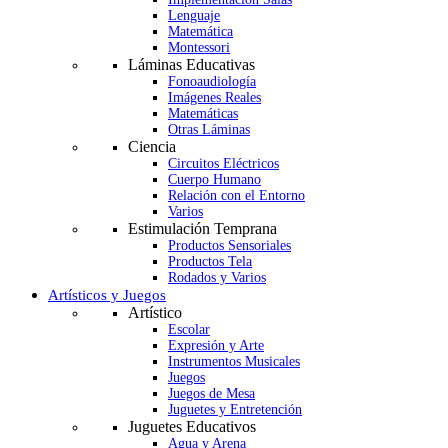
Lenguaje
Matemática
Montessori
Láminas Educativas
Fonoaudiología
Imágenes Reales
Matemáticas
Otras Láminas
Ciencia
Circuitos Eléctricos
Cuerpo Humano
Relación con el Entorno
Varios
Estimulación Temprana
Productos Sensoriales
Productos Tela
Rodados y Varios
Artísticos y Juegos
Artístico
Escolar
Expresión y Arte
Instrumentos Musicales
Juegos
Juegos de Mesa
Juguetes y Entretención
Juguetes Educativos
Agua y Arena