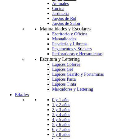
Animales
Cocina
Jardinería
Juegos de Rol
Juegos de Salón
Manualidades y Escolares
Escritorio y Oficina
Manualidades
Papelería y Libretas
Pegamentos y Stickers
Perforadoras y Herramientas
Escritura y Lettering
Lápices Colores
Lápices Gel
Lápices Grafito y Portaminas
Lápices Pasta
Lápices Tinta
Marcadores y Lettering
Edades
0 y 1 año
1 y 2 años
2 y 3 años
3 y 4 años
4 y 5 años
5 y 6 años
6 y 7 años
7 y 8 años