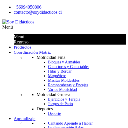
+56994050806
contacto@soydidacticos.cl
Menú
Menú
Regreso
Productos
Coordinación Motriz
Motricidad Fina
Bloques y Armables
Conectores y Conectables
Hilar y Bordar
Magnéticos
Masitas Moldeables
Rompecabezas y Encajes
Varios Motricidad
Motricidad Gruesa
Ejercicios y Terapia
Juegos de Patio
Deportes
Deporte
Aprendizaje
Cantando Aprendo a Hablar
Implementación Salas