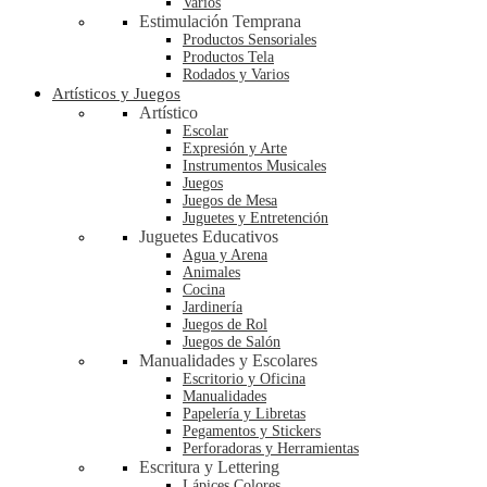
Varios
Estimulación Temprana
Productos Sensoriales
Productos Tela
Rodados y Varios
Artísticos y Juegos
Artístico
Escolar
Expresión y Arte
Instrumentos Musicales
Juegos
Juegos de Mesa
Juguetes y Entretención
Juguetes Educativos
Agua y Arena
Animales
Cocina
Jardinería
Juegos de Rol
Juegos de Salón
Manualidades y Escolares
Escritorio y Oficina
Manualidades
Papelería y Libretas
Pegamentos y Stickers
Perforadoras y Herramientas
Escritura y Lettering
Lápices Colores