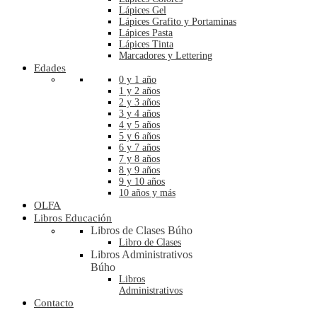
Lápices Gel
Lápices Grafito y Portaminas
Lápices Pasta
Lápices Tinta
Marcadores y Lettering
Edades
0 y 1 año
1 y 2 años
2 y 3 años
3 y 4 años
4 y 5 años
5 y 6 años
6 y 7 años
7 y 8 años
8 y 9 años
9 y 10 años
10 años y más
OLFA
Libros Educación
Libros de Clases Búho
Libro de Clases
Libros Administrativos
Búho
Libros
Administrativos
Contacto