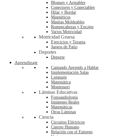
Bloques y Armables
Conectores y Conectables
Hilar y Bordar
Magnéticos
Masitas Moldeables
Rompecabezas y Encajes
Varios Motricidad
Motricidad Gruesa
Ejercicios y Terapia
Juegos de Patio
Deportes
Deporte
Aprendizaje
Cantando Aprendo a Hablar
Implementación Salas
Lenguaje
Matemática
Montessori
Láminas Educativas
Fonoaudiología
Imágenes Reales
Matemáticas
Otras Láminas
Ciencia
Circuitos Eléctricos
Cuerpo Humano
Relación con el Entorno