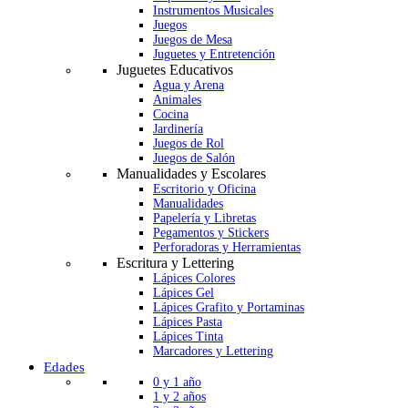
Instrumentos Musicales
Juegos
Juegos de Mesa
Juguetes y Entretención
Juguetes Educativos
Agua y Arena
Animales
Cocina
Jardinería
Juegos de Rol
Juegos de Salón
Manualidades y Escolares
Escritorio y Oficina
Manualidades
Papelería y Libretas
Pegamentos y Stickers
Perforadoras y Herramientas
Escritura y Lettering
Lápices Colores
Lápices Gel
Lápices Grafito y Portaminas
Lápices Pasta
Lápices Tinta
Marcadores y Lettering
Edades
0 y 1 año
1 y 2 años