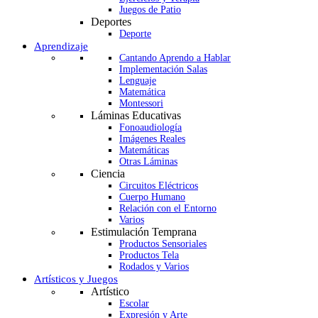
Juegos de Patio
Deportes
Deporte
Aprendizaje
Cantando Aprendo a Hablar
Implementación Salas
Lenguaje
Matemática
Montessori
Láminas Educativas
Fonoaudiología
Imágenes Reales
Matemáticas
Otras Láminas
Ciencia
Circuitos Eléctricos
Cuerpo Humano
Relación con el Entorno
Varios
Estimulación Temprana
Productos Sensoriales
Productos Tela
Rodados y Varios
Artísticos y Juegos
Artístico
Escolar
Expresión y Arte