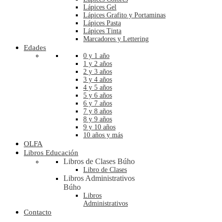
Lápices Gel
Lápices Grafito y Portaminas
Lápices Pasta
Lápices Tinta
Marcadores y Lettering
Edades
0 y 1 año
1 y 2 años
2 y 3 años
3 y 4 años
4 y 5 años
5 y 6 años
6 y 7 años
7 y 8 años
8 y 9 años
9 y 10 años
10 años y más
OLFA
Libros Educación
Libros de Clases Búho
Libro de Clases
Libros Administrativos
Búho
Libros
Administrativos
Contacto