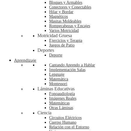
Bloques y Armables
Conectores y Conectables
Hilar y Bordar
Magnéticos
Masitas Moldeables
Rompecabezas y Encajes
Varios Motricidad
Motricidad Gruesa
Ejercicios y Terapia
Juegos de Patio
Deportes
Deporte
Aprendizaje
Cantando Aprendo a Hablar
Implementación Salas
Lenguaje
Matemática
Montessori
Láminas Educativas
Fonoaudiología
Imágenes Reales
Matemáticas
Otras Láminas
Ciencia
Circuitos Eléctricos
Cuerpo Humano
Relación con el Entorno