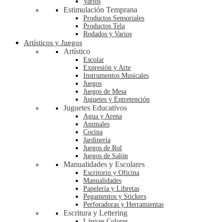
Varios
Estimulación Temprana
Productos Sensoriales
Productos Tela
Rodados y Varios
Artísticos y Juegos
Artístico
Escolar
Expresión y Arte
Instrumentos Musicales
Juegos
Juegos de Mesa
Juguetes y Entretención
Juguetes Educativos
Agua y Arena
Animales
Cocina
Jardinería
Juegos de Rol
Juegos de Salón
Manualidades y Escolares
Escritorio y Oficina
Manualidades
Papelería y Libretas
Pegamentos y Stickers
Perforadoras y Herramientas
Escritura y Lettering
Lápices Colores