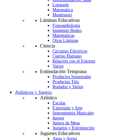
Lenguaje
Matemática
Montessori
Láminas Educativas
Fonoaudiología
Imágenes Reales
Matemáticas
Otras Láminas
Ciencia
Circuitos Eléctricos
Cuerpo Humano
Relación con el Entorno
Varios
Estimulación Temprana
Productos Sensoriales
Productos Tela
Rodados y Varios
Artísticos y Juegos
Artístico
Escolar
Expresión y Arte
Instrumentos Musicales
Juegos
Juegos de Mesa
Juguetes y Entretención
Juguetes Educativos
Agua y Arena