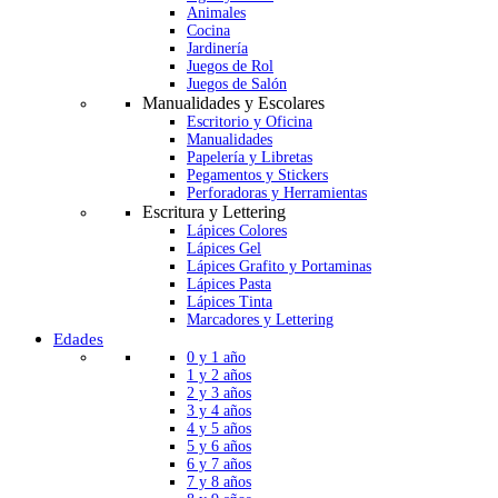
Animales
Cocina
Jardinería
Juegos de Rol
Juegos de Salón
Manualidades y Escolares
Escritorio y Oficina
Manualidades
Papelería y Libretas
Pegamentos y Stickers
Perforadoras y Herramientas
Escritura y Lettering
Lápices Colores
Lápices Gel
Lápices Grafito y Portaminas
Lápices Pasta
Lápices Tinta
Marcadores y Lettering
Edades
0 y 1 año
1 y 2 años
2 y 3 años
3 y 4 años
4 y 5 años
5 y 6 años
6 y 7 años
7 y 8 años