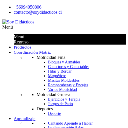
+56994050806
contacto@soydidacticos.cl
Menú
Menú
Regreso
Productos
Coordinación Motriz
Motricidad Fina
Bloques y Armables
Conectores y Conectables
Hilar y Bordar
Magnéticos
Masitas Moldeables
Rompecabezas y Encajes
Varios Motricidad
Motricidad Gruesa
Ejercicios y Terapia
Juegos de Patio
Deportes
Deporte
Aprendizaje
Cantando Aprendo a Hablar
Implementación Salas