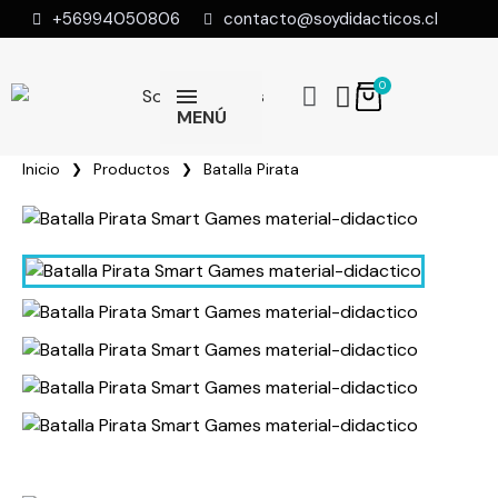
+56994050806
contacto@soydidacticos.cl
MENÚ
Inicio
Productos
Batalla Pirata