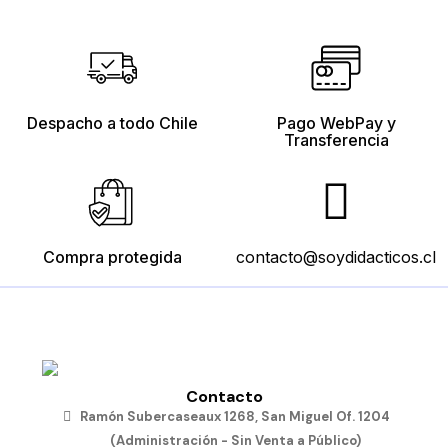
Rompecabezas
Tubos
Bloques
Engranajes
de
Conectores
Conectables
Conectables
Medios
de
$10.190
$15.190
$11.490
Transportes
$12.790
Despacho a todo Chile
Pago WebPay y
Añadir
Añadir
Añadir
al
al
al
Transferencia
carro
carro
carro
Añadir
al
carro
Compra protegida
contacto@soydidacticos.cl
Contacto
Ramón Subercaseaux 1268, San Miguel Of. 1204
(Administración - Sin Venta a Público)