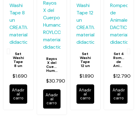
Set
Set
Set 4
Washi
Washi
Rompecabe
Rayos
Tape
Tape
de
X del
8 un
12 un
Animales
Cuerpo
Humano
$1.690
$1.890
$12.790
$30.790
Añadir
Añadir
Añadir
al
al
al
Añadir
carro
carro
carro
al
carro