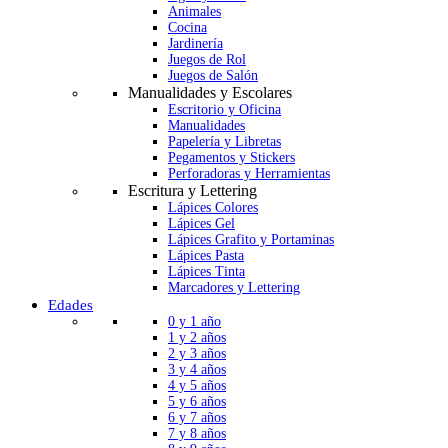
Animales
Cocina
Jardinería
Juegos de Rol
Juegos de Salón
Manualidades y Escolares
Escritorio y Oficina
Manualidades
Papelería y Libretas
Pegamentos y Stickers
Perforadoras y Herramientas
Escritura y Lettering
Lápices Colores
Lápices Gel
Lápices Grafito y Portaminas
Lápices Pasta
Lápices Tinta
Marcadores y Lettering
Edades
0 y 1 año
1 y 2 años
2 y 3 años
3 y 4 años
4 y 5 años
5 y 6 años
6 y 7 años
7 y 8 años