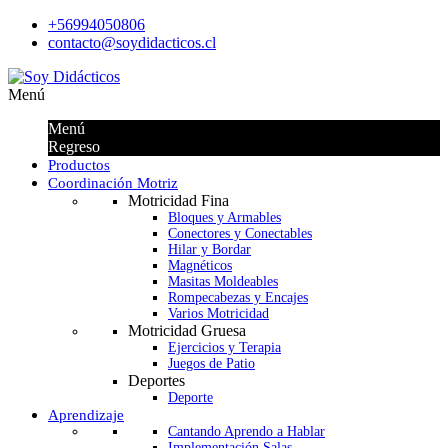
+56994050806
contacto@soydidacticos.cl
Menú
Menú
Regreso
Productos
Coordinación Motriz
Motricidad Fina
Bloques y Armables
Conectores y Conectables
Hilar y Bordar
Magnéticos
Masitas Moldeables
Rompecabezas y Encajes
Varios Motricidad
Motricidad Gruesa
Ejercicios y Terapia
Juegos de Patio
Deportes
Deporte
Aprendizaje
Cantando Aprendo a Hablar
Implementación Salas