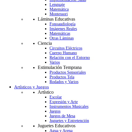
Lenguaje
Matemática
Montessori
Láminas Educativas
Fonoaudiología
Imágenes Reales
Matemáticas
Otras Láminas
Ciencia
Circuitos Eléctricos
Cuerpo Humano
Relación con el Entorno
Varios
Estimulación Temprana
Productos Sensoriales
Productos Tela
Rodados y Varios
Artísticos y Juegos
Artístico
Escolar
Expresión y Arte
Instrumentos Musicales
Juegos
Juegos de Mesa
Juguetes y Entretención
Juguetes Educativos
Agua y Arena