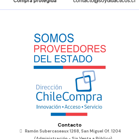
Compra protegida
contacto@soydidacticos.cl
Contacto
Ramón Subercaseaux 1268, San Miguel Of. 1204
(Administración - Sin Venta a Público)