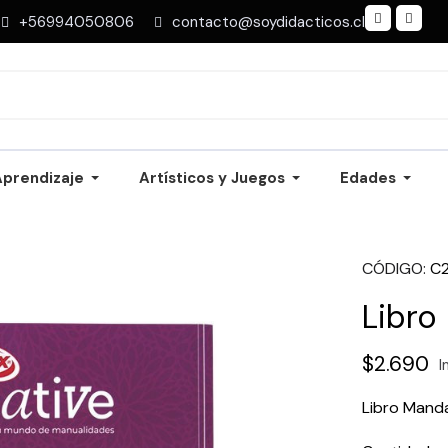
+56994050806
contacto@soydidacticos.cl
Aprendizaje
Artísticos y Juegos
Edades
CÓDIGO
C
Libro
$2.690
I
Libro Mand