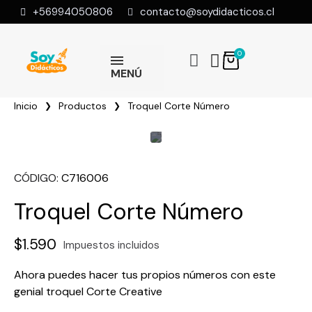
+56994050806
contacto@soydidacticos.cl
MENÚ
Inicio
Productos
Troquel Corte Número
CÓDIGO
C716006
Troquel Corte Número
$1.590
Impuestos incluidos
Ahora puedes hacer tus propios números con este
genial troquel Corte Creative