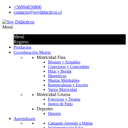
+56994050806
contacto@soydidacticos.cl
Menú
Menú
Regreso
Productos
Coordinación Motriz
Motricidad Fina
Bloques y Armables
Conectores y Conectables
Hilar y Bordar
Magnéticos
Masitas Moldeables
Rompecabezas y Encajes
Varios Motricidad
Motricidad Gruesa
Ejercicios y Terapia
Juegos de Patio
Deportes
Deporte
Aprendizaje
Cantando Aprendo a Hablar
Implementación Salas