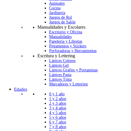
Animales
Cocina
Jardinería
Juegos de Rol
Juegos de Salón
Manualidades y Escolares
Escritorio y Oficina
Manualidades
Papelería y Libretas
Pegamentos y Stickers
Perforadoras y Herramientas
Escritura y Lettering
Lápices Colores
Lápices Gel
Lápices Grafito y Portaminas
Lápices Pasta
Lápices Tinta
Marcadores y Lettering
Edades
0 y 1 año
1 y 2 años
2 y 3 años
3 y 4 años
4 y 5 años
5 y 6 años
6 y 7 años
7 y 8 años