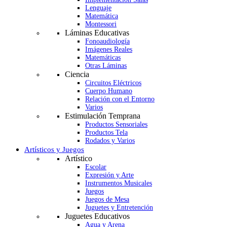
Lenguaje
Matemática
Montessori
Láminas Educativas
Fonoaudiología
Imágenes Reales
Matemáticas
Otras Láminas
Ciencia
Circuitos Eléctricos
Cuerpo Humano
Relación con el Entorno
Varios
Estimulación Temprana
Productos Sensoriales
Productos Tela
Rodados y Varios
Artísticos y Juegos
Artístico
Escolar
Expresión y Arte
Instrumentos Musicales
Juegos
Juegos de Mesa
Juguetes y Entretención
Juguetes Educativos
Agua y Arena