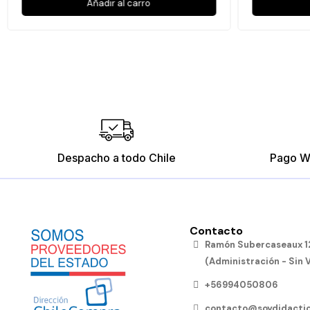
Añadir al carro
Despacho a todo Chile
Pago W
Contacto
Ramón Subercaseaux 12
(Administración - Sin 
+56994050806
contacto@soydidactic