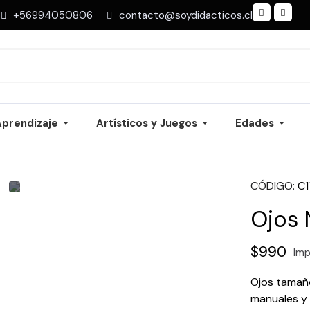
+56994050806
contacto@soydidacticos.cl
Aprendizaje
Artísticos y Juegos
Edades
CÓDIGO
C
Ojos 
$990
Imp
Ojos tamaño
manuales y