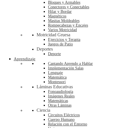
Bloques y Armables
Conectores y Conectables
Hilar y Bordar
Magnéticos
Masitas Moldeables
Rompecabezas y Encajes
Varios Motricidad
Motricidad Gruesa
Ejercicios y Terapia
Juegos de Patio
Deportes
Deporte
Aprendizaje
Cantando Aprendo a Hablar
Implementación Salas
Lenguaje
Matemática
Montessori
Láminas Educativas
Fonoaudiología
Imágenes Reales
Matemáticas
Otras Láminas
Ciencia
Circuitos Eléctricos
Cuerpo Humano
Relación con el Entorno