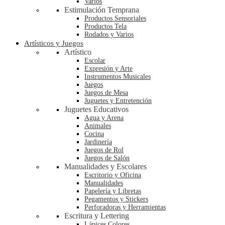
Varios
Estimulación Temprana
Productos Sensoriales
Productos Tela
Rodados y Varios
Artísticos y Juegos
Artístico
Escolar
Expresión y Arte
Instrumentos Musicales
Juegos
Juegos de Mesa
Juguetes y Entretención
Juguetes Educativos
Agua y Arena
Animales
Cocina
Jardinería
Juegos de Rol
Juegos de Salón
Manualidades y Escolares
Escritorio y Oficina
Manualidades
Papelería y Libretas
Pegamentos y Stickers
Perforadoras y Herramientas
Escritura y Lettering
Lápices Colores