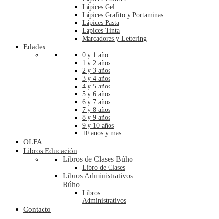
Lápices Gel
Lápices Grafito y Portaminas
Lápices Pasta
Lápices Tinta
Marcadores y Lettering
Edades
0 y 1 año
1 y 2 años
2 y 3 años
3 y 4 años
4 y 5 años
5 y 6 años
6 y 7 años
7 y 8 años
8 y 9 años
9 y 10 años
10 años y más
OLFA
Libros Educación
Libros de Clases Búho
Libro de Clases
Libros Administrativos
Búho
Libros
Administrativos
Contacto