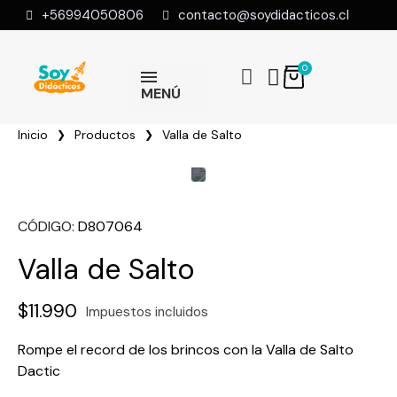
+56994050806
contacto@soydidacticos.cl
MENÚ
Inicio
Productos
Valla de Salto
CÓDIGO
D807064
Valla de Salto
$11.990
Impuestos incluidos
Rompe el record de los brincos con la Valla de Salto
Dactic