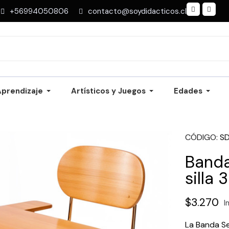
+56994050806
contacto@soydidacticos.cl
Aprendizaje
Artísticos y Juegos
Edades
CÓDIGO
S
Banda
silla
$3.270
I
La Banda Se