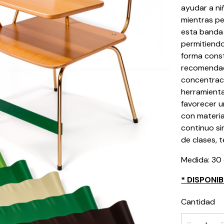
ayudar a ni
mientras pe
esta banda s
permitiendo
forma const
recomendada
concentrac
herramienta
favorecer u
con materia
continuo si
de clases, t
Medida: 30
* DISPONI
Cantidad