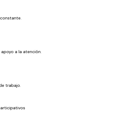
 constante.
 apoyo a la atención.
de trabajo.
rticipativos