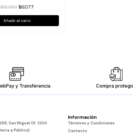
$18.990
$6.077
Añadir al carro
ebPay y Transferencia
Compra protegi
Información
68, San Miguel Of. 1204
Términos y Condiciones
Venta a Público)
Contacto