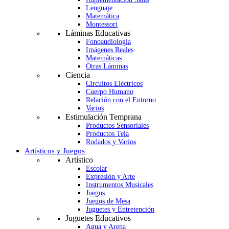
Lenguaje
Matemática
Montessori
Láminas Educativas
Fonoaudiología
Imágenes Reales
Matemáticas
Otras Láminas
Ciencia
Circuitos Eléctricos
Cuerpo Humano
Relación con el Entorno
Varios
Estimulación Temprana
Productos Sensoriales
Productos Tela
Rodados y Varios
Artísticos y Juegos
Artístico
Escolar
Expresión y Arte
Instrumentos Musicales
Juegos
Juegos de Mesa
Juguetes y Entretención
Juguetes Educativos
Agua y Arena