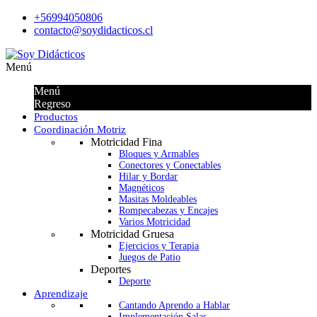
+56994050806
contacto@soydidacticos.cl
Menú
Menú
Regreso
Productos
Coordinación Motriz
Motricidad Fina
Bloques y Armables
Conectores y Conectables
Hilar y Bordar
Magnéticos
Masitas Moldeables
Rompecabezas y Encajes
Varios Motricidad
Motricidad Gruesa
Ejercicios y Terapia
Juegos de Patio
Deportes
Deporte
Aprendizaje
Cantando Aprendo a Hablar
Implementación Salas