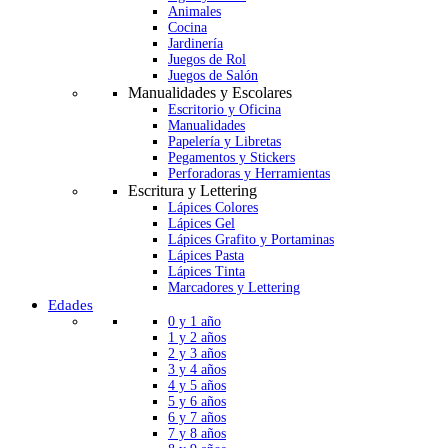
Animales
Cocina
Jardinería
Juegos de Rol
Juegos de Salón
Manualidades y Escolares
Escritorio y Oficina
Manualidades
Papelería y Libretas
Pegamentos y Stickers
Perforadoras y Herramientas
Escritura y Lettering
Lápices Colores
Lápices Gel
Lápices Grafito y Portaminas
Lápices Pasta
Lápices Tinta
Marcadores y Lettering
Edades
0 y 1 año
1 y 2 años
2 y 3 años
3 y 4 años
4 y 5 años
5 y 6 años
6 y 7 años
7 y 8 años