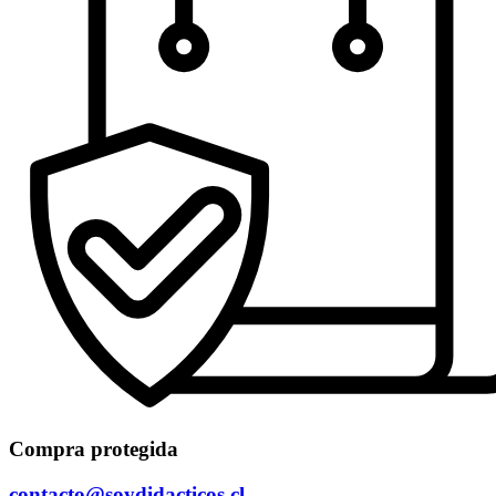
Compra protegida
contacto@soydidacticos.cl