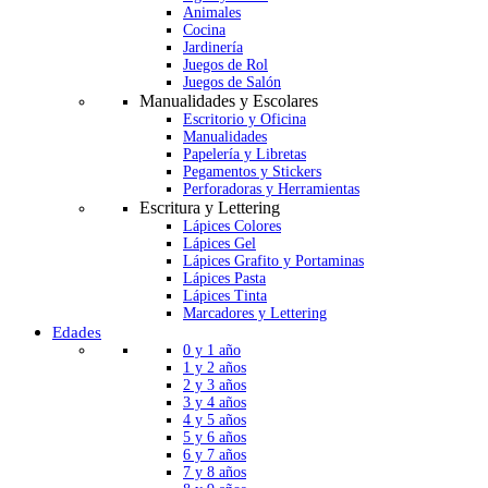
Animales
Cocina
Jardinería
Juegos de Rol
Juegos de Salón
Manualidades y Escolares
Escritorio y Oficina
Manualidades
Papelería y Libretas
Pegamentos y Stickers
Perforadoras y Herramientas
Escritura y Lettering
Lápices Colores
Lápices Gel
Lápices Grafito y Portaminas
Lápices Pasta
Lápices Tinta
Marcadores y Lettering
Edades
0 y 1 año
1 y 2 años
2 y 3 años
3 y 4 años
4 y 5 años
5 y 6 años
6 y 7 años
7 y 8 años