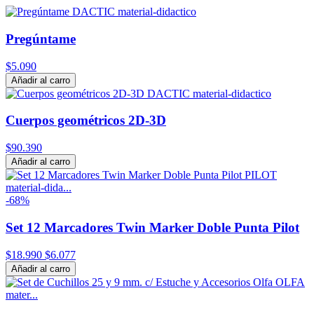
Pregúntame
$5.090
Añadir al carro
Cuerpos geométricos 2D-3D
$90.390
Añadir al carro
-68%
Set 12 Marcadores Twin Marker Doble Punta Pilot
$18.990
$6.077
Añadir al carro