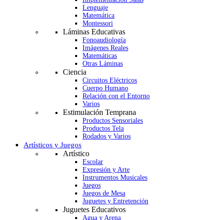
Lenguaje
Matemática
Montessori
Láminas Educativas
Fonoaudiología
Imágenes Reales
Matemáticas
Otras Láminas
Ciencia
Circuitos Eléctricos
Cuerpo Humano
Relación con el Entorno
Varios
Estimulación Temprana
Productos Sensoriales
Productos Tela
Rodados y Varios
Artísticos y Juegos
Artístico
Escolar
Expresión y Arte
Instrumentos Musicales
Juegos
Juegos de Mesa
Juguetes y Entretención
Juguetes Educativos
Agua y Arena