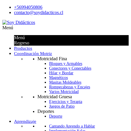
+56994050806
contacto@soydidacticos.cl
Menú
Menú
Regreso
Productos
Coordinación Motriz
Motricidad Fina
Bloques y Armables
Conectores y Conectables
Hilar y Bordar
Magnéticos
Masitas Moldeables
Rompecabezas y Encajes
Varios Motricidad
Motricidad Gruesa
Ejercicios y Terapia
Juegos de Patio
Deportes
Deporte
Aprendizaje
Cantando Aprendo a Hablar
Implementación Salas