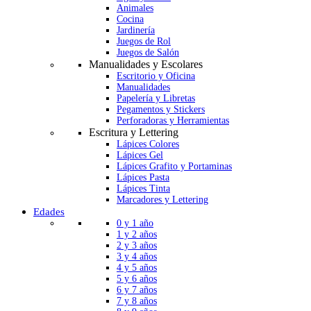
Animales
Cocina
Jardinería
Juegos de Rol
Juegos de Salón
Manualidades y Escolares
Escritorio y Oficina
Manualidades
Papelería y Libretas
Pegamentos y Stickers
Perforadoras y Herramientas
Escritura y Lettering
Lápices Colores
Lápices Gel
Lápices Grafito y Portaminas
Lápices Pasta
Lápices Tinta
Marcadores y Lettering
Edades
0 y 1 año
1 y 2 años
2 y 3 años
3 y 4 años
4 y 5 años
5 y 6 años
6 y 7 años
7 y 8 años