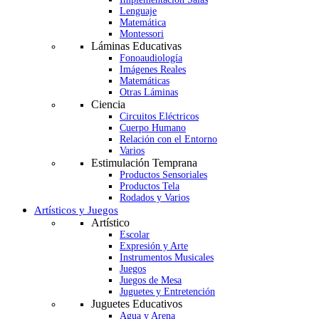
Lenguaje
Matemática
Montessori
Láminas Educativas
Fonoaudiología
Imágenes Reales
Matemáticas
Otras Láminas
Ciencia
Circuitos Eléctricos
Cuerpo Humano
Relación con el Entorno
Varios
Estimulación Temprana
Productos Sensoriales
Productos Tela
Rodados y Varios
Artísticos y Juegos
Artístico
Escolar
Expresión y Arte
Instrumentos Musicales
Juegos
Juegos de Mesa
Juguetes y Entretención
Juguetes Educativos
Agua y Arena