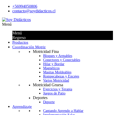
+56994050806
contacto@soydidacticos.cl
Menú
Menú
Regreso
Productos
Coordinación Motriz
Motricidad Fina
Bloques y Armables
Conectores y Conectables
Hilar y Bordar
Magnéticos
Masitas Moldeables
Rompecabezas y Encajes
Varios Motricidad
Motricidad Gruesa
Ejercicios y Terapia
Juegos de Patio
Deportes
Deporte
Aprendizaje
Cantando Aprendo a Hablar
Implementación Salas