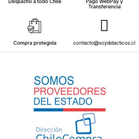
Despacho a todo Chile
Pago WebPay y
Transferencia
Compra protegida
contacto@soydidacticos.cl