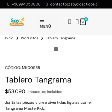
+56994050806
contacto@soydidacticos.cl
MENÚ
Inicio
Productos
Tablero Tangrama
CÓDIGO
MK00538
Tablero Tangrama
$53.090
Impuestos incluidos
Junta las piezas y crea divertidas figuras con el
Tangrama MasterKidz