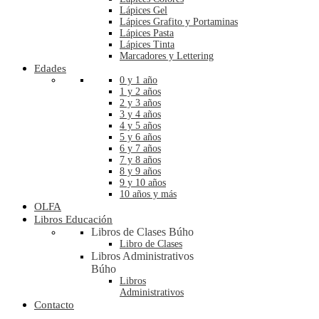
Lápices Gel
Lápices Grafito y Portaminas
Lápices Pasta
Lápices Tinta
Marcadores y Lettering
Edades
0 y 1 año
1 y 2 años
2 y 3 años
3 y 4 años
4 y 5 años
5 y 6 años
6 y 7 años
7 y 8 años
8 y 9 años
9 y 10 años
10 años y más
OLFA
Libros Educación
Libros de Clases Búho
Libro de Clases
Libros Administrativos
Búho
Libros
Administrativos
Contacto