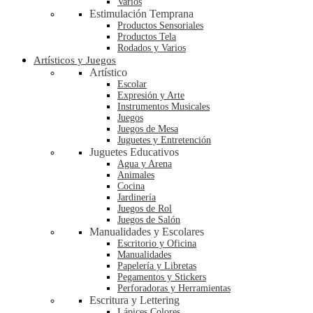
Varios
Estimulación Temprana
Productos Sensoriales
Productos Tela
Rodados y Varios
Artísticos y Juegos
Artístico
Escolar
Expresión y Arte
Instrumentos Musicales
Juegos
Juegos de Mesa
Juguetes y Entretención
Juguetes Educativos
Agua y Arena
Animales
Cocina
Jardinería
Juegos de Rol
Juegos de Salón
Manualidades y Escolares
Escritorio y Oficina
Manualidades
Papelería y Libretas
Pegamentos y Stickers
Perforadoras y Herramientas
Escritura y Lettering
Lápices Colores