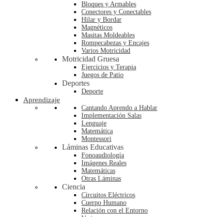
Bloques y Armables
Conectores y Conectables
Hilar y Bordar
Magnéticos
Masitas Moldeables
Rompecabezas y Encajes
Varios Motricidad
Motricidad Gruesa
Ejercicios y Terapia
Juegos de Patio
Deportes
Deporte
Aprendizaje
Cantando Aprendo a Hablar
Implementación Salas
Lenguaje
Matemática
Montessori
Láminas Educativas
Fonoaudiología
Imágenes Reales
Matemáticas
Otras Láminas
Ciencia
Circuitos Eléctricos
Cuerpo Humano
Relación con el Entorno