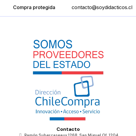
Compra protegida
contacto@soydidacticos.cl
Contacto
Ramón Subercaseaux 1268, San Miguel Of. 1204