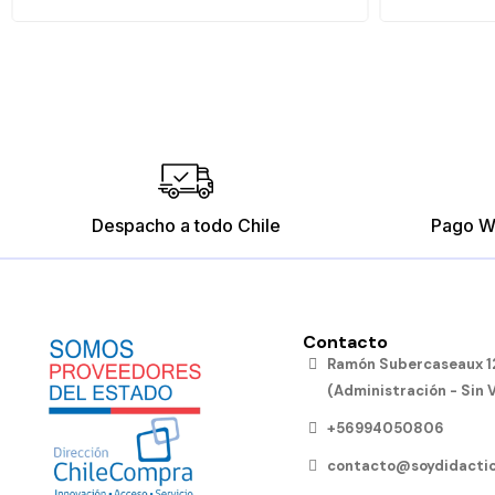
Despacho a todo Chile
Pago W
Contacto
Ramón Subercaseaux 12
(Administración - Sin 
+56994050806
contacto@soydidactic