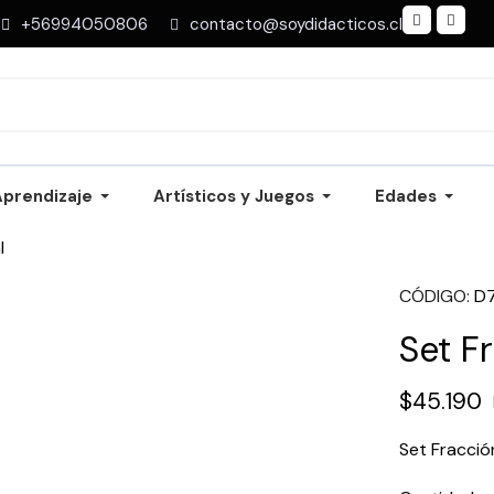
+56994050806
contacto@soydidacticos.cl
Aprendizaje
Artísticos y Juegos
Edades
l
CÓDIGO
D
Set F
$45.190
Set Fracció