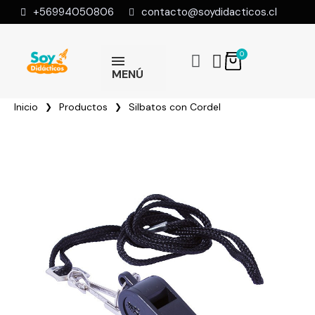
+56994050806
contacto@soydidacticos.cl
MENÚ
Inicio
Productos
Silbatos con Cordel