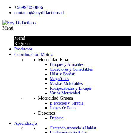
+56994050806
contacto@soydidacticos.cl
Menú
Menú
Regreso
Productos
Coordinación Motriz
Motricidad Fina
Bloques y Armables
Conectores y Conectables
Hilar y Bordar
Magnéticos
Masitas Moldeables
Rompecabezas y Encajes
Varios Motricidad
Motricidad Gruesa
Ejercicios y Terapia
Juegos de Patio
Deportes
Deporte
Aprendizaje
Cantando Aprendo a Hablar
Implementación Salas