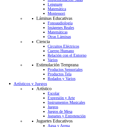
Lenguaje
Matemática
Montessori
Láminas Educativas
Fonoaudiología
Imágenes Reales
Matemáticas
Otras Láminas
Ciencia
Circuitos Eléctricos
Cuerpo Humano
Relación con el Entorno
Varios
Estimulación Temprana
Productos Sensoriales
Productos Tela
Rodados y Varios
Artísticos y Juegos
Artístico
Escolar
Expresión y Arte
Instrumentos Musicales
Juegos
Juegos de Mesa
Juguetes y Entretención
Juguetes Educativos
Agua y Arena