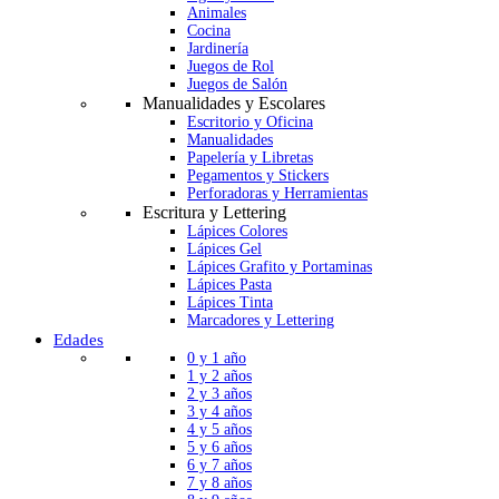
Animales
Cocina
Jardinería
Juegos de Rol
Juegos de Salón
Manualidades y Escolares
Escritorio y Oficina
Manualidades
Papelería y Libretas
Pegamentos y Stickers
Perforadoras y Herramientas
Escritura y Lettering
Lápices Colores
Lápices Gel
Lápices Grafito y Portaminas
Lápices Pasta
Lápices Tinta
Marcadores y Lettering
Edades
0 y 1 año
1 y 2 años
2 y 3 años
3 y 4 años
4 y 5 años
5 y 6 años
6 y 7 años
7 y 8 años