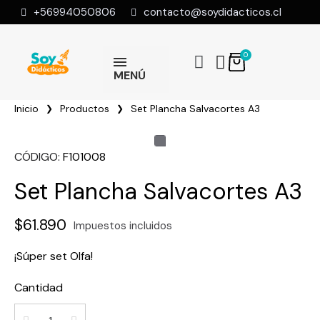
+56994050806
contacto@soydidacticos.cl
MENÚ
Inicio
Productos
Set Plancha Salvacortes A3
CÓDIGO
F101008
Set Plancha Salvacortes A3
$61.890
Impuestos incluidos
¡Súper set Olfa!
Cantidad