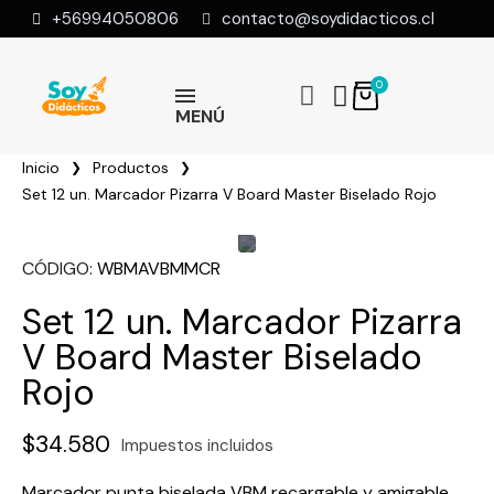
+56994050806
contacto@soydidacticos.cl
MENÚ
Inicio
Productos
Set 12 un. Marcador Pizarra V Board Master Biselado Rojo
CÓDIGO
WBMAVBMMCR
Set 12 un. Marcador Pizarra
V Board Master Biselado
Rojo
$34.580
Impuestos incluidos
Marcador punta biselada VBM recargable y amigable