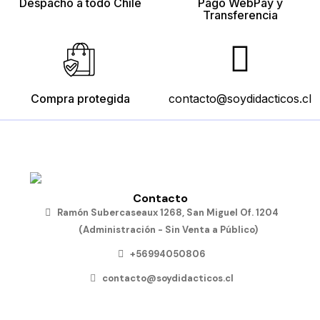
Despacho a todo Chile
Pago WebPay y
Transferencia
Compra protegida
contacto@soydidacticos.cl
Contacto
Ramón Subercaseaux 1268, San Miguel Of. 1204
(Administración - Sin Venta a Público)
+56994050806
contacto@soydidacticos.cl