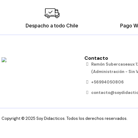
Despacho a todo Chile
Pago W
Contacto
Rompecabezas de Medios de
Ramón Subercaseaux 12
Transportes
(Administración - Sin 
$12.790
+56994050806
Añadir al carro
contacto@soydidactic
Copyright © 2025 Soy Didacticos. Todos los derechos reservados.