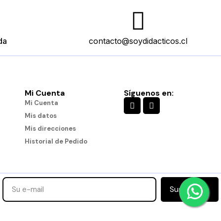
da
contacto@soydidacticos.cl
Mi Cuenta
Síguenos en:
es
Engranajes Conectables
Mi Cuenta
$11.490
Mis datos
Mis direcciones
Historial de Pedido
Añadir al carro
Suscribirse