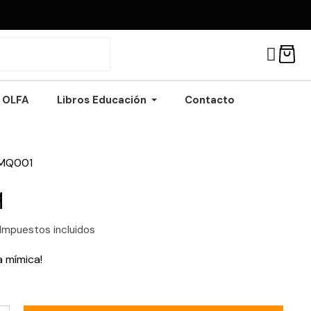
OLFA
Libros Educación
Contacto
MQ001
q
Impuestos incluidos
a mímica!