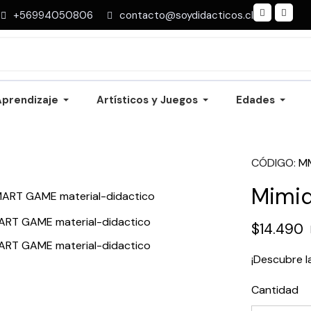
+56994050806
contacto@soydidacticos.cl
Aprendizaje
Artísticos y Juegos
Edades
CÓDIGO
M
Mimi
$14.490
¡Descubre l
Cantidad