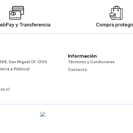
ebPay y Transferencia
Compra protegi
Información
Tubos Conectores
Bloques Conectabl
68, San Miguel Of. 1204
Términos y Condiciones
$10.190
$15.190
Venta a Público)
Contacto
Añadir al carro
Añadir al carro
os.cl