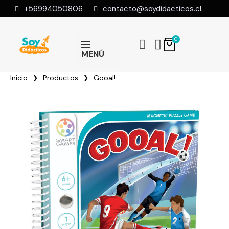
+56994050806
contacto@soydidacticos.cl
MENÚ
Inicio
Productos
Gooal!