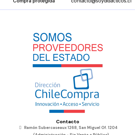
Compra protegida
contacto@soydidacticos.cl
Contacto
Ramón Subercaseaux 1268, San Miguel Of. 1204
(Administración - Sin Venta a Público)