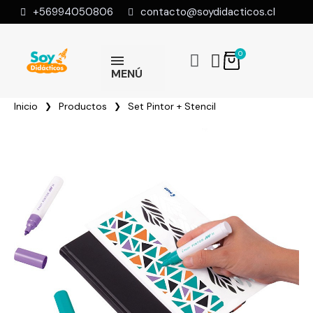
+56994050806
contacto@soydidacticos.cl
MENÚ
Inicio
Productos
Set Pintor + Stencil