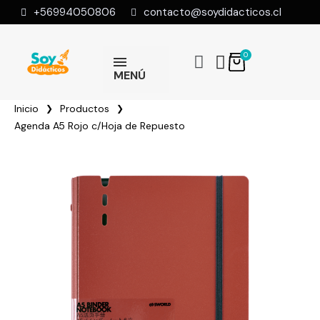
+56994050806
contacto@soydidacticos.cl
MENÚ
Inicio
Productos
Agenda A5 Rojo c/Hoja de Repuesto