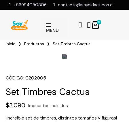
+56994050806
contacto@soydidacticos.cl
MENÚ
Inicio
Productos
Set Timbres Cactus
CÓDIGO
C202005
Set Timbres Cactus
$3.090
Impuestos incluidos
¡Increíble set de timbres, distintos tamaños y figuras!