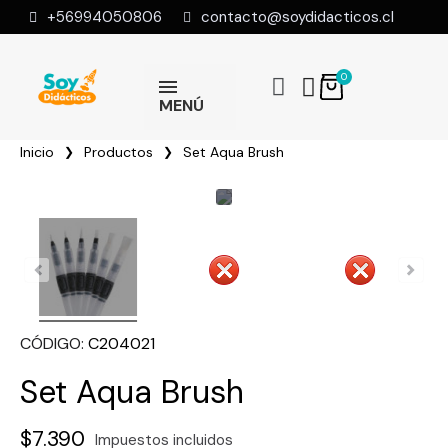
+56994050806
contacto@soydidacticos.cl
MENÚ
Inicio
Productos
Set Aqua Brush
CÓDIGO
C204021
Set Aqua Brush
$7.390
Impuestos incluidos