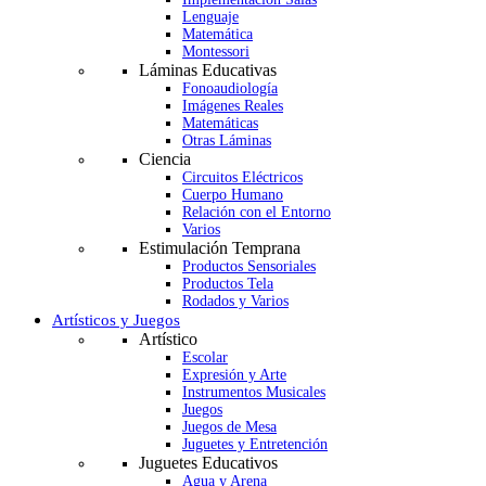
Lenguaje
Matemática
Montessori
Láminas Educativas
Fonoaudiología
Imágenes Reales
Matemáticas
Otras Láminas
Ciencia
Circuitos Eléctricos
Cuerpo Humano
Relación con el Entorno
Varios
Estimulación Temprana
Productos Sensoriales
Productos Tela
Rodados y Varios
Artísticos y Juegos
Artístico
Escolar
Expresión y Arte
Instrumentos Musicales
Juegos
Juegos de Mesa
Juguetes y Entretención
Juguetes Educativos
Agua y Arena