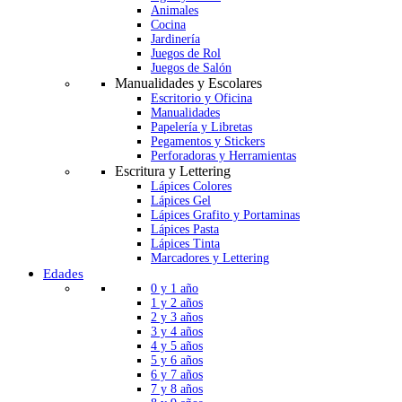
Animales
Cocina
Jardinería
Juegos de Rol
Juegos de Salón
Manualidades y Escolares
Escritorio y Oficina
Manualidades
Papelería y Libretas
Pegamentos y Stickers
Perforadoras y Herramientas
Escritura y Lettering
Lápices Colores
Lápices Gel
Lápices Grafito y Portaminas
Lápices Pasta
Lápices Tinta
Marcadores y Lettering
Edades
0 y 1 año
1 y 2 años
2 y 3 años
3 y 4 años
4 y 5 años
5 y 6 años
6 y 7 años
7 y 8 años