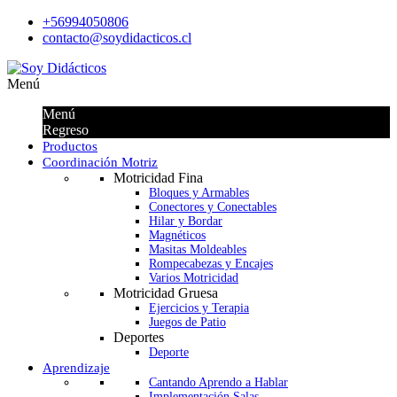
+56994050806
contacto@soydidacticos.cl
Menú
Menú
Regreso
Productos
Coordinación Motriz
Motricidad Fina
Bloques y Armables
Conectores y Conectables
Hilar y Bordar
Magnéticos
Masitas Moldeables
Rompecabezas y Encajes
Varios Motricidad
Motricidad Gruesa
Ejercicios y Terapia
Juegos de Patio
Deportes
Deporte
Aprendizaje
Cantando Aprendo a Hablar
Implementación Salas