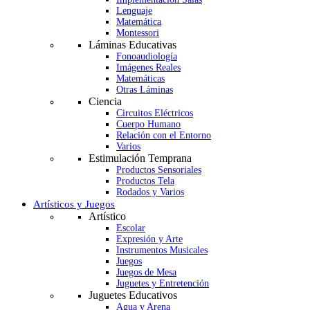
Lenguaje
Matemática
Montessori
Láminas Educativas
Fonoaudiología
Imágenes Reales
Matemáticas
Otras Láminas
Ciencia
Circuitos Eléctricos
Cuerpo Humano
Relación con el Entorno
Varios
Estimulación Temprana
Productos Sensoriales
Productos Tela
Rodados y Varios
Artísticos y Juegos
Artístico
Escolar
Expresión y Arte
Instrumentos Musicales
Juegos
Juegos de Mesa
Juguetes y Entretención
Juguetes Educativos
Agua y Arena