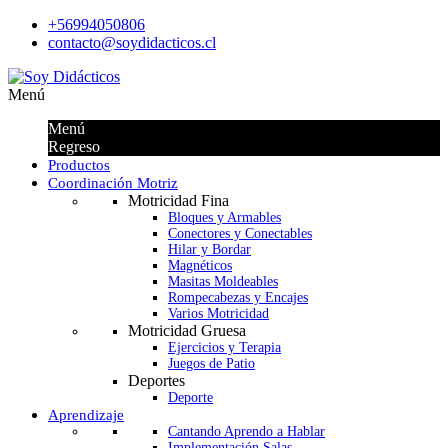
+56994050806
contacto@soydidacticos.cl
Menú
Menú
Regreso
Productos
Coordinación Motriz
Motricidad Fina
Bloques y Armables
Conectores y Conectables
Hilar y Bordar
Magnéticos
Masitas Moldeables
Rompecabezas y Encajes
Varios Motricidad
Motricidad Gruesa
Ejercicios y Terapia
Juegos de Patio
Deportes
Deporte
Aprendizaje
Cantando Aprendo a Hablar
Implementación Salas