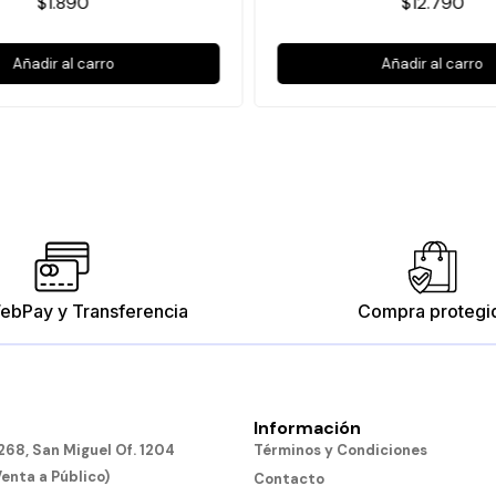
$1.890
$12.790
Añadir al carro
Añadir al carro
ebPay y Transferencia
Compra protegi
Información
68, San Miguel Of. 1204
Términos y Condiciones
Venta a Público)
Contacto