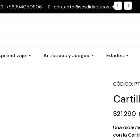
+56994050806
contacto@soydidacticos.cl
Aprendizaje
Artísticos y Juegos
Edades
CÓDIGO
P
Cartil
$21.290
Una didácti
con la Carti