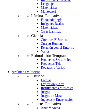
Lenguaje
Matemática
Montessori
Láminas Educativas
Fonoaudiología
Imágenes Reales
Matemáticas
Otras Láminas
Ciencia
Circuitos Eléctricos
Cuerpo Humano
Relación con el Entorno
Varios
Estimulación Temprana
Productos Sensoriales
Productos Tela
Rodados y Varios
Artísticos y Juegos
Artístico
Escolar
Expresión y Arte
Instrumentos Musicales
Juegos
Juegos de Mesa
Juguetes y Entretención
Juguetes Educativos
Agua y Arena