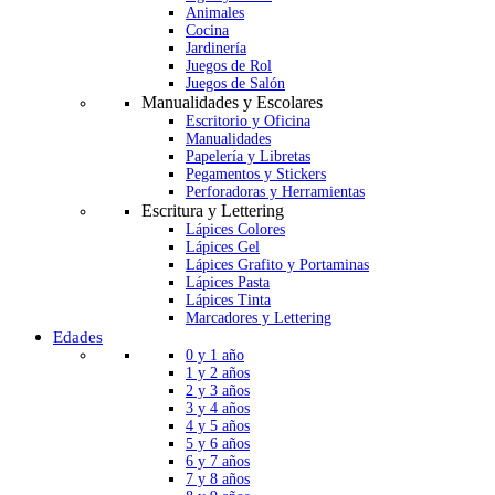
Animales
Cocina
Jardinería
Juegos de Rol
Juegos de Salón
Manualidades y Escolares
Escritorio y Oficina
Manualidades
Papelería y Libretas
Pegamentos y Stickers
Perforadoras y Herramientas
Escritura y Lettering
Lápices Colores
Lápices Gel
Lápices Grafito y Portaminas
Lápices Pasta
Lápices Tinta
Marcadores y Lettering
Edades
0 y 1 año
1 y 2 años
2 y 3 años
3 y 4 años
4 y 5 años
5 y 6 años
6 y 7 años
7 y 8 años