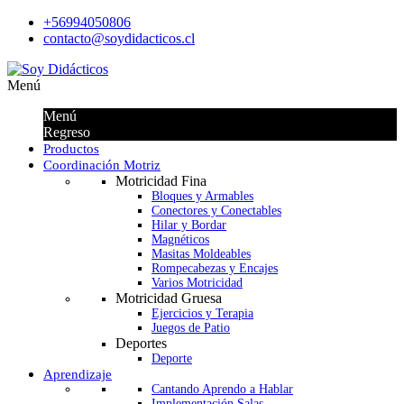
+56994050806
contacto@soydidacticos.cl
Menú
Menú
Regreso
Productos
Coordinación Motriz
Motricidad Fina
Bloques y Armables
Conectores y Conectables
Hilar y Bordar
Magnéticos
Masitas Moldeables
Rompecabezas y Encajes
Varios Motricidad
Motricidad Gruesa
Ejercicios y Terapia
Juegos de Patio
Deportes
Deporte
Aprendizaje
Cantando Aprendo a Hablar
Implementación Salas