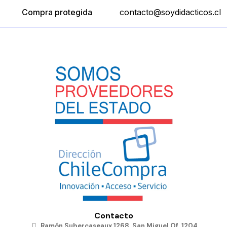
Compra protegida
contacto@soydidacticos.cl
Contacto
Ramón Subercaseaux 1268, San Miguel Of. 1204