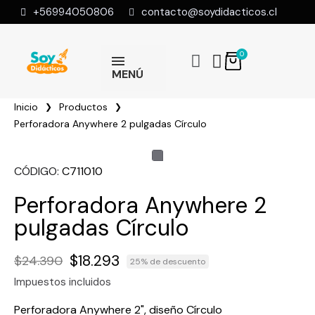
+56994050806
contacto@soydidacticos.cl
MENÚ
Inicio
Productos
Perforadora Anywhere 2 pulgadas Círculo
CÓDIGO
C711010
Perforadora Anywhere 2
pulgadas Círculo
$18.293
$24.390
25% de descuento
Impuestos incluidos
Perforadora Anywhere 2", diseño Círculo