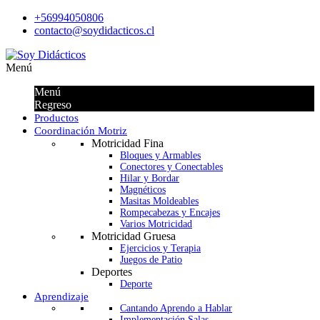
+56994050806
contacto@soydidacticos.cl
Menú
Menú
Regreso
Productos
Coordinación Motriz
Motricidad Fina
Bloques y Armables
Conectores y Conectables
Hilar y Bordar
Magnéticos
Masitas Moldeables
Rompecabezas y Encajes
Varios Motricidad
Motricidad Gruesa
Ejercicios y Terapia
Juegos de Patio
Deportes
Deporte
Aprendizaje
Cantando Aprendo a Hablar
Implementación Salas