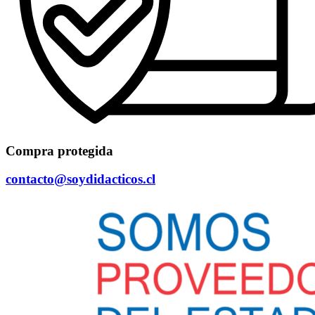
Compra protegida
contacto@soydidacticos.cl