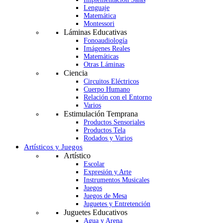
Lenguaje
Matemática
Montessori
Láminas Educativas
Fonoaudiología
Imágenes Reales
Matemáticas
Otras Láminas
Ciencia
Circuitos Eléctricos
Cuerpo Humano
Relación con el Entorno
Varios
Estimulación Temprana
Productos Sensoriales
Productos Tela
Rodados y Varios
Artísticos y Juegos
Artístico
Escolar
Expresión y Arte
Instrumentos Musicales
Juegos
Juegos de Mesa
Juguetes y Entretención
Juguetes Educativos
Agua y Arena