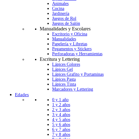
Animales
Cocina
Jardinería
Juegos de Rol
Juegos de Salón
Manualidades y Escolares
Escritorio y Oficina
Manualidades
Papelería y Libretas
Pegamentos y Stickers
Perforadoras y Herramientas
Escritura y Lettering
Lápices Colores
Lápices Gel
Lápices Grafito y Portaminas
Lápices Pasta
Lápices Tinta
Marcadores y Lettering
Edades
0 y 1 año
1 y 2 años
2 y 3 años
3 y 4 años
4 y 5 años
5 y 6 años
6 y 7 años
7 y 8 años