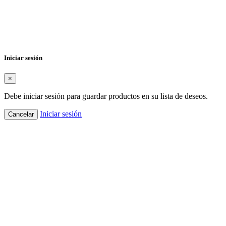
×
Nombre de la lista de deseos
Cancelar
Crear lista de deseos
Iniciar sesión
×
Debe iniciar sesión para guardar productos en su lista de deseos.
Iniciar sesión
Cancelar