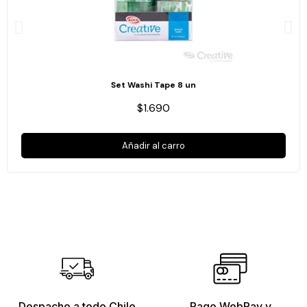
Set Washi Tape 8 un
$1.690
Añadir al carro
Despacho a todo Chile
Pago WebPay y