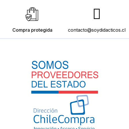
Añadir
al
carro
Compra protegida
contacto@soydidacticos.cl