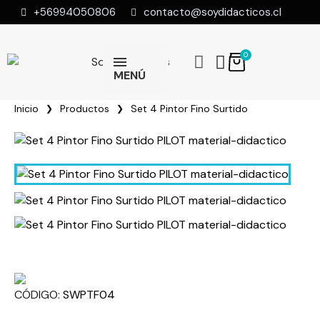
+56994050806
contacto@soydidacticos.cl
MENÚ
Inicio
Productos
Set 4 Pintor Fino Surtido
CÓDIGO
SWPTF04