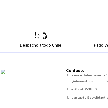
Despacho a todo Chile
Pago W
Contacto
Ramón Subercaseaux 12
(Administración - Sin 
+56994050806
contacto@soydidactic