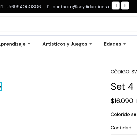
+56994050806
contacto@soydidacticos.cl
Aprendizaje
Artísticos y Juegos
Edades
CÓDIGO
S
Set 4
$16.090
Colorido s
Cantidad