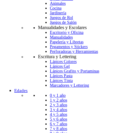
Animales
Cocina
Jardinería
Juegos de Rol
Juegos de Salón
Manualidades y Escolares
Escritorio y Oficina
Manualidades
Papelería y Libretas
Pegamentos y Stickers
Perforadoras y Herramientas
Escritura y Lettering
Lápices Colores
Lápices Gel
Lápices Grafito y Portaminas
Lápices Pasta
Lápices Tinta
Marcadores y Lettering
Edades
0 y 1 año
1 y 2 años
2 y 3 años
3 y 4 años
4 y 5 años
5 y 6 años
6 y 7 años
7 y 8 años