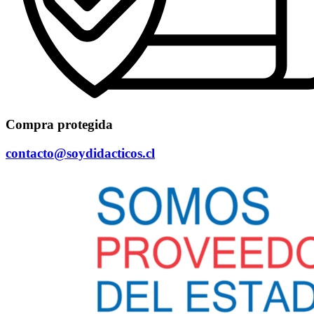
Compra protegida
contacto@soydidacticos.cl