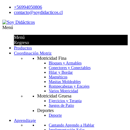
+56994050806
contacto@soydidacticos.cl
Menú
Menú
Regreso
Productos
Coordinación Motriz
Motricidad Fina
Bloques y Armables
Conectores y Conectables
Hilar y Bordar
Magnéticos
Masitas Moldeables
Rompecabezas y Encajes
Varios Motricidad
Motricidad Gruesa
Ejercicios y Terapia
Juegos de Patio
Deportes
Deporte
Aprendizaje
Cantando Aprendo a Hablar
Implementación Salas