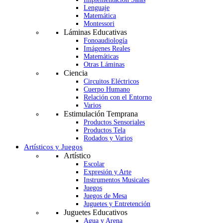
Lenguaje
Matemática
Montessori
Láminas Educativas
Fonoaudiología
Imágenes Reales
Matemáticas
Otras Láminas
Ciencia
Circuitos Eléctricos
Cuerpo Humano
Relación con el Entorno
Varios
Estimulación Temprana
Productos Sensoriales
Productos Tela
Rodados y Varios
Artísticos y Juegos
Artístico
Escolar
Expresión y Arte
Instrumentos Musicales
Juegos
Juegos de Mesa
Juguetes y Entretención
Juguetes Educativos
Agua y Arena