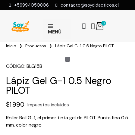
+56994050806
contacto@soydidacticos.cl
MENÚ
Inicio
Productos
Lápiz Gel G-1 0.5 Negro PILOT
CÓDIGO
BLG15B
Lápiz Gel G-1 0.5 Negro
PILOT
$1.990
Impuestos incluidos
Roller Ball G-1, el primer tinta gel de PILOT. Punta fina 0.5
mm, color negro