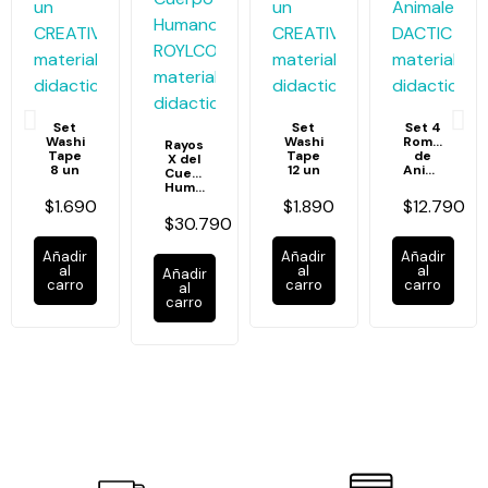
Set
Set
Set 4
Washi
Washi
Rompecabe
Rayos
Tape
Tape
de
X del
8 un
12 un
Animales
Cuerpo
Humano
$1.690
$1.890
$12.790
$30.790
Añadir
Añadir
Añadir
al
al
al
Añadir
carro
carro
carro
al
carro
Rompecabezas
Tubos
Bloques
Engranajes
de
Conectores
Conectables
Conectables
Medios