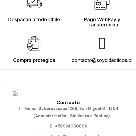
de
$10.190
$15.190
$11.490
Transportes
$12.790
Despacho a todo Chile
Pago WebPay y
Añadir
Añadir
Añadir
al
al
al
Transferencia
carro
carro
carro
Añadir
al
carro
Compra protegida
contacto@soydidacticos.cl
Contacto
Ramón Subercaseaux 1268, San Miguel Of. 1204
(Administración - Sin Venta a Público)
+56994050806