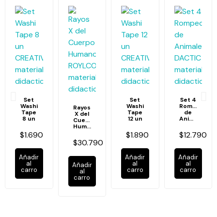
Set
Set
Set 4
Washi
Washi
Rompecabe
Rayos
Tape
Tape
de
X del
8 un
12 un
Animales
Cuerpo
Humano
$1.690
$1.890
$12.790
$30.790
Añadir
Añadir
Añadir
al
al
al
Añadir
carro
carro
carro
al
carro