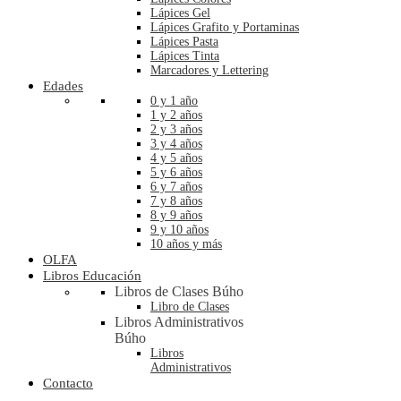
Lápices Gel
Lápices Grafito y Portaminas
Lápices Pasta
Lápices Tinta
Marcadores y Lettering
Edades
0 y 1 año
1 y 2 años
2 y 3 años
3 y 4 años
4 y 5 años
5 y 6 años
6 y 7 años
7 y 8 años
8 y 9 años
9 y 10 años
10 años y más
OLFA
Libros Educación
Libros de Clases Búho
Libro de Clases
Libros Administrativos
Búho
Libros
Administrativos
Contacto