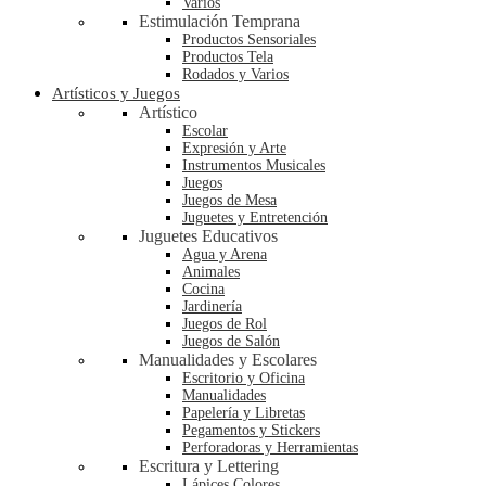
Varios
Estimulación Temprana
Productos Sensoriales
Productos Tela
Rodados y Varios
Artísticos y Juegos
Artístico
Escolar
Expresión y Arte
Instrumentos Musicales
Juegos
Juegos de Mesa
Juguetes y Entretención
Juguetes Educativos
Agua y Arena
Animales
Cocina
Jardinería
Juegos de Rol
Juegos de Salón
Manualidades y Escolares
Escritorio y Oficina
Manualidades
Papelería y Libretas
Pegamentos y Stickers
Perforadoras y Herramientas
Escritura y Lettering
Lápices Colores