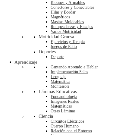
Bloques y Armables
Conectores y Conectables
Hilar y Bordar
Magnéticos
Masitas Moldeables
Rompecabezas y Encajes
Varios Motricidad
Motricidad Gruesa
Ejercicios y Terapia
Juegos de Patio
Deportes
Deporte
Aprendizaje
Cantando Aprendo a Hablar
Implementación Salas
Lenguaje
Matemática
Montessori
Láminas Educativas
Fonoaudiología
Imágenes Reales
Matemáticas
Otras Láminas
Ciencia
Circuitos Eléctricos
Cuerpo Humano
Relación con el Entorno