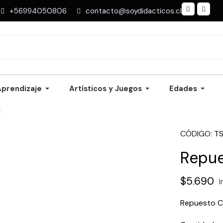
+56994050806
contacto@soydidacticos.cl
Aprendizaje
Artísticos y Juegos
Edades
1
CÓDIGO
TS
Repue
$5.690
I
Repuesto C