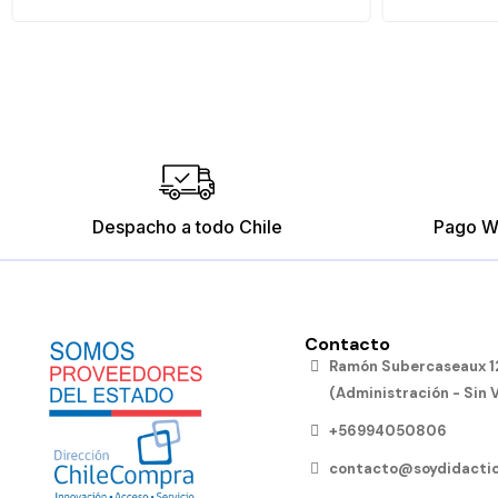
Despacho a todo Chile
Pago W
Contacto
Ramón Subercaseaux 12
(Administración - Sin 
+56994050806
contacto@soydidactic