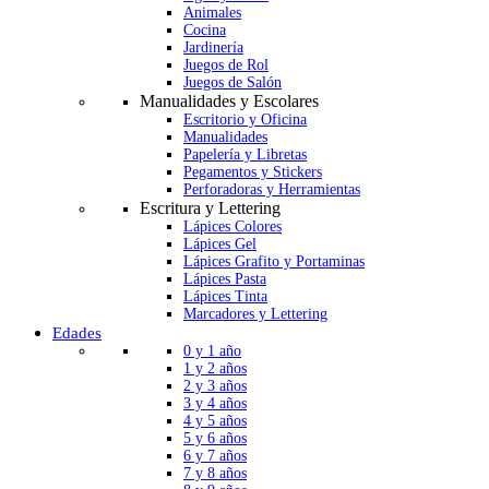
Animales
Cocina
Jardinería
Juegos de Rol
Juegos de Salón
Manualidades y Escolares
Escritorio y Oficina
Manualidades
Papelería y Libretas
Pegamentos y Stickers
Perforadoras y Herramientas
Escritura y Lettering
Lápices Colores
Lápices Gel
Lápices Grafito y Portaminas
Lápices Pasta
Lápices Tinta
Marcadores y Lettering
Edades
0 y 1 año
1 y 2 años
2 y 3 años
3 y 4 años
4 y 5 años
5 y 6 años
6 y 7 años
7 y 8 años