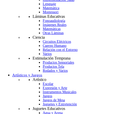
Lenguaje
Matemática
Montessori
Láminas Educativas
Fonoaudiología
Imágenes Reales
Matemáticas
Otras Láminas
Ciencia
Circuitos Eléctricos
Cuerpo Humano
Relación con el Entorno
Varios
Estimulación Temprana
Productos Sensoriales
Productos Tela
Rodados y Varios
Artísticos y Juegos
Artístico
Escolar
Expresión y Arte
Instrumentos Musicales
Juegos
Juegos de Mesa
Juguetes y Entretención
Juguetes Educativos
Agua y Arena