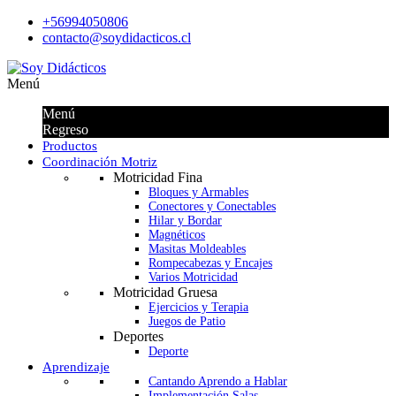
+56994050806
contacto@soydidacticos.cl
Menú
Menú
Regreso
Productos
Coordinación Motriz
Motricidad Fina
Bloques y Armables
Conectores y Conectables
Hilar y Bordar
Magnéticos
Masitas Moldeables
Rompecabezas y Encajes
Varios Motricidad
Motricidad Gruesa
Ejercicios y Terapia
Juegos de Patio
Deportes
Deporte
Aprendizaje
Cantando Aprendo a Hablar
Implementación Salas